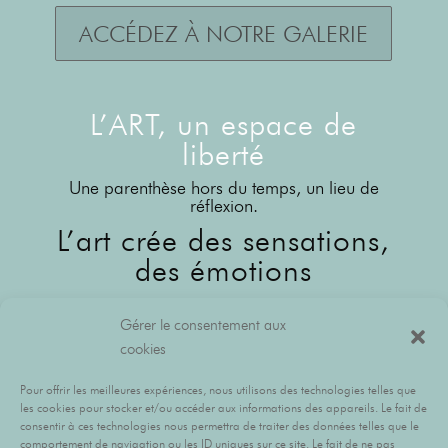
ACCÉDEZ À NOTRE GALERIE
L’ART, un espace de
liberté
Une parenthèse hors du temps, un lieu de
réflexion.
L’art crée des sensations,
des émotions
L’ART EST VIVANT, il
Gérer le consentement aux
traverse le temps
cookies
L’art provoque… apaise… donne de
l’ESPOIR… rassure.
Pour offrir les meilleures expériences, nous utilisons des technologies telles que
les cookies pour stocker et/ou accéder aux informations des appareils. Le fait de
L’art rassemble.
consentir à ces technologies nous permettra de traiter des données telles que le
comportement de navigation ou les ID uniques sur ce site. Le fait de ne pas