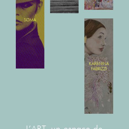
SØMA
KARENINA
FABRIZZI
L’ART, un espace de