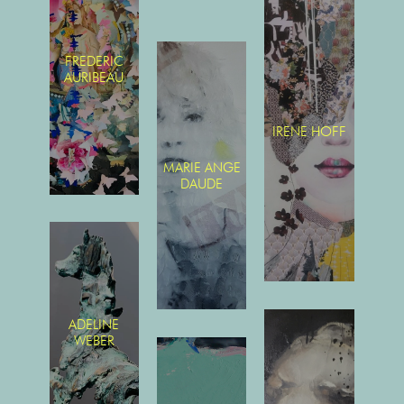
FREDERIC
AURIBEAU
IRENE HOFF
MARIE ANGE
DAUDE
ADELINE
WEBER