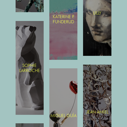
LILLY
KATERINE P.
FUNDERUD
SOPHIE
LARROCHE
JEAN AMIEL
MIGUEL GUÍA