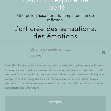
liberté
Une parenthèse hors du temps, un lieu de
réflexion.
L’art crée des sensations,
des émotions
L’ART EST VIVANT, il
Gérer le consentement aux
traverse le temps
cookies
L’art provoque… apaise… donne de
l’ESPOIR… rassure.
Pour offrir les meilleures expériences, nous utilisons des technologies telles que
les cookies pour stocker et/ou accéder aux informations des appareils. Le fait de
L’art rassemble.
consentir à ces technologies nous permettra de traiter des données telles que le
comportement de navigation ou les ID uniques sur ce site. Le fait de ne pas
Les artistes dédient leur vie à
consentir ou de retirer son consentement peut avoir un effet négatif sur certaines
caractéristiques et fonctions.
l’art.
L’art est le don de toute une interiorité, le
Accepter
fruit de toute une réflexion